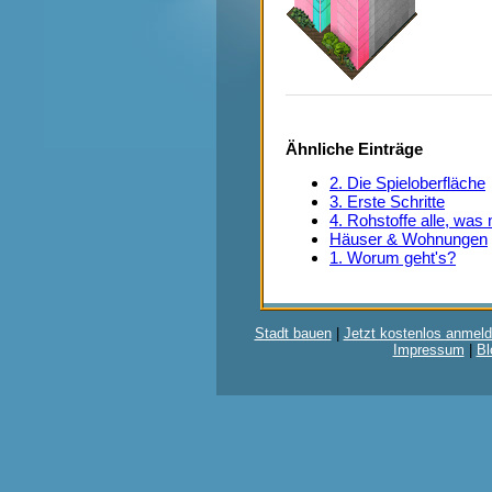
Kino
Kirche
Kita
Klärwerk
Kleiner Platz
kleines Bürogebäude
Kleines Wohnhaus
Kraftwerk
Ähnliche Einträge
Krankenhaus
Laden (Nahrung)
2. Die Spieloberfläche
Lagerhalle
3. Erste Schritte
Marktplatz
4. Rohstoffe alle, was
Mülldeponie
Häuser & Wohnungen
mittleres Wohnhaus
Museum
1. Worum geht's?
Park
Parkplatz
Platz
Polizei
Stadt bauen
|
Jetzt kostenlos anmeld
Raketenbasis
Impressum
|
Bl
Rathaus
Recyclinghof
Sägewerk
Schatzamt
Schienen
Schule
Schwimmhalle
Solarkraftwerk