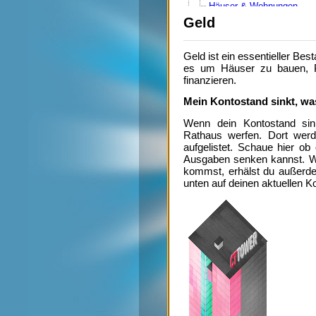
Häuser & Wohnungen
Katastrophen
Geld
Medaillen
Produktion steigern
Stagnierende Einwohnerz
Geld ist ein essentieller Bes
3. Gebäude
es um Häuser zu bauen, P
Apotheke
finanzieren.
Autobahn
Autobahnmeisterei
Mein Kontostand sinkt, w
Bahnhof
Bank
Wenn dein Kontostand sink
Bauhof
Rathaus werfen. Dort wer
Börse
aufgelistet. Schaue hier o
Betonwerk
Ausgaben senken kannst. W
Bibliothek
kommst, erhälst du außerde
Brücken
unten auf deinen aktuellen Ko
Bushaltestelle
Club
Feuerwehr
Flughafen
Friedhof
Gefängnis
Gerichtsgebäude
großes Bürogebäude
großes Wohnhaus
Hafen
Hotel
Imbiss