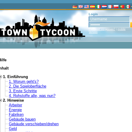
Login
Passwort vergessen?
|
mobile
Version
ilfe
nhalt
1. Einführung
1. Worum geht's?
2. Die Spieloberfläche
3. Erste Schritte
4. Rohstoffe alle, was nun?
2. Hinweise
Arbeiter
Energie
Fabriken
Gebäude bauen
Gebäude verschieben/drehen
Geld