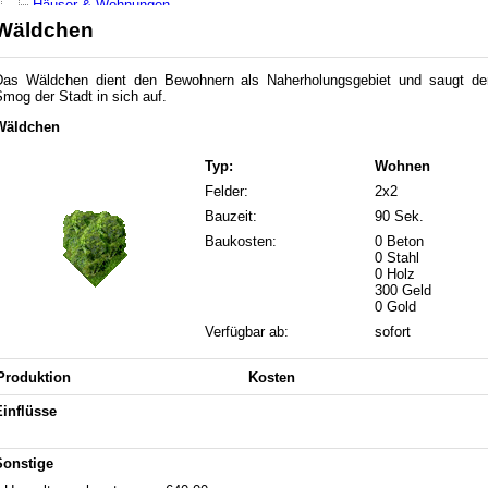
Häuser & Wohnungen
Katastrophen
Wäldchen
Medaillen
Produktion steigern
Stagnierende Einwohnerzahlen
Das Wäldchen dient den Bewohnern als Naherholungsgebiet und saugt de
3. Gebäude
mog der Stadt in sich auf.
Apotheke
Autobahn
Wäldchen
Autobahnmeisterei
Bahnhof
Typ:
Wohnen
Bank
Felder:
2x2
Bauhof
Börse
Bauzeit:
90 Sek.
Betonwerk
Baukosten:
0 Beton
Bibliothek
0 Stahl
Brücken
0 Holz
Bushaltestelle
300 Geld
Club
0 Gold
Feuerwehr
Verfügbar ab:
sofort
Flughafen
Friedhof
Gefängnis
Produktion
Kosten
Gerichtsgebäude
großes Bürogebäude
Einflüsse
großes Wohnhaus
Hafen
Hotel
Sonstige
Imbiss