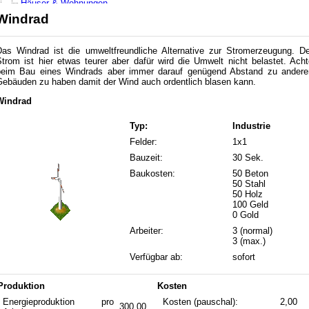
Häuser & Wohnungen
Katastrophen
Windrad
Medaillen
Produktion steigern
Stagnierende Einwohnerzahlen
Das Windrad ist die umweltfreundliche Alternative zur Stromerzeugung. De
3. Gebäude
Strom ist hier etwas teurer aber dafür wird die Umwelt nicht belastet. Acht
Apotheke
beim Bau eines Windrads aber immer darauf genügend Abstand zu andere
Autobahn
Gebäuden zu haben damit der Wind auch ordentlich blasen kann.
Autobahnmeisterei
Windrad
Bahnhof
Bank
Bauhof
Typ:
Industrie
Börse
Felder:
1x1
Betonwerk
Bibliothek
Bauzeit:
30 Sek.
Brücken
Baukosten:
50 Beton
Bushaltestelle
50 Stahl
Club
50 Holz
Feuerwehr
100 Geld
Flughafen
0 Gold
Friedhof
Arbeiter:
3 (normal)
Gefängnis
3 (max.)
Gerichtsgebäude
großes Bürogebäude
Verfügbar ab:
sofort
großes Wohnhaus
Hafen
Produktion
Kosten
Hotel
Imbiss
Energieproduktion pro
Kosten (pauschal):
2,00
300,00