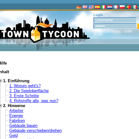
Login
Passwort vergessen?
|
mobile
Version
ilfe
nhalt
1. Einführung
1. Worum geht's?
2. Die Spieloberfläche
3. Erste Schritte
4. Rohstoffe alle, was nun?
2. Hinweise
Arbeiter
Energie
Fabriken
Gebäude bauen
Gebäude verschieben/drehen
Geld