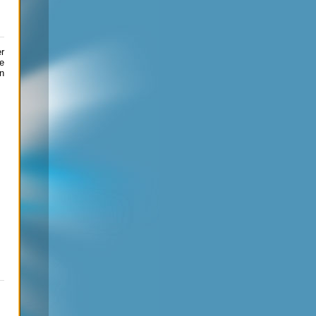
r
e
n