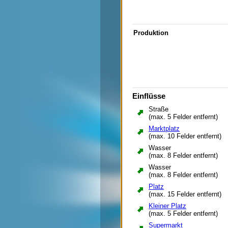
Kino
Kirche
Kita
Klärwerk
Produktion
Kleiner Platz
kleines Bürogebäude
Kleines Wohnhaus
Kraftwerk
Krankenhaus
Laden (Nahrung)
Lagerhalle
Marktplatz
Einflüsse
Mülldeponie
Straße
mittleres Wohnhaus
(max. 5 Felder entfernt)
Museum
Park
Marktplatz
Parkplatz
(max. 10 Felder entfernt)
Platz
Wasser
Polizei
(max. 8 Felder entfernt)
Raketenbasis
Rathaus
Wasser
(max. 8 Felder entfernt)
Recyclinghof
Sägewerk
Platz
Schatzamt
(max. 15 Felder entfernt)
Schienen
Kleiner Platz
Schule
(max. 5 Felder entfernt)
Schwimmhalle
Solarkraftwerk
Supermarkt