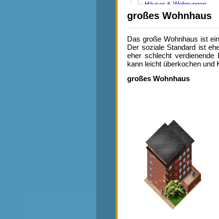
Häuser & Wohnungen
Katastrophen
großes Wohnhaus
Medaillen
Produktion steigern
Stagnierende Einwohnerz
Das große Wohnhaus ist ein
3. Gebäude
Der soziale Standard ist eh
Apotheke
eher schlecht verdienende 
Autobahn
kann leicht überkochen und K
Autobahnmeisterei
Bahnhof
großes Wohnhaus
Bank
Bauhof
Börse
Betonwerk
Bibliothek
Brücken
Bushaltestelle
Club
Feuerwehr
Flughafen
Friedhof
Gefängnis
Gerichtsgebäude
großes Bürogebäude
großes Wohnhaus
Hafen
Hotel
Imbiss