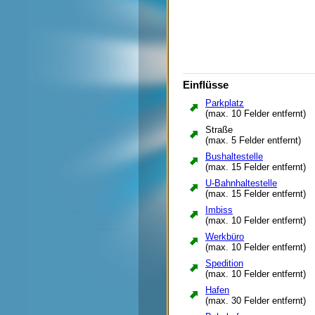
Kino
Kirche
Kita
Klärwerk
Kleiner Platz
kleines Bürogebäude
Kleines Wohnhaus
Einflüsse
Kraftwerk
Krankenhaus
Parkplatz
Laden (Nahrung)
(max. 10 Felder entfernt)
Lagerhalle
Marktplatz
Straße
(max. 5 Felder entfernt)
Mülldeponie
mittleres Wohnhaus
Bushaltestelle
Museum
(max. 15 Felder entfernt)
Park
U-Bahnhaltestelle
Parkplatz
(max. 15 Felder entfernt)
Platz
Polizei
Imbiss
Raketenbasis
(max. 10 Felder entfernt)
Rathaus
Werkbüro
Recyclinghof
(max. 10 Felder entfernt)
Sägewerk
Spedition
Schatzamt
(max. 10 Felder entfernt)
Schienen
Schule
Hafen
Schwimmhalle
(max. 30 Felder entfernt)
Solarkraftwerk