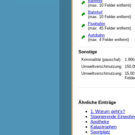
Bahnhof
Spedition
(max. 10 Felder entfernt)
Spielplatz
Sportplatz
Bahnhof
(max. 10 Felder entfernt)
Stahlwerk
Supermarkt
Flughafen
Tourismusbüro
(max. 45 Felder entfernt)
U-Bahnhaltestelle
Autobahn
Universität
(max. 4 Felder entfernt)
Wäldchen
Werkbüro
Windrad
Sonstige
Kriminalität (pauschal):
1.900
Umweltverschmutzung:
150,0
Umweltverschmutzung:
15,00
Felde
Ähnliche Einträge
1. Worum geht's?
Stagnierende Einwohn
Apotheke
Katastrophen
Sportplatz