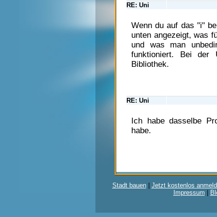
RE: Uni
Wenn du auf das "i" be
unten angezeigt, was f
und was man unbedin
funktioniert. Bei de
Bibliothek.
RE: Uni
Ich habe dasselbe Pro
habe.
Stadt bauen
|
Jetzt kostenlos anmeld
Impressum
|
Bl